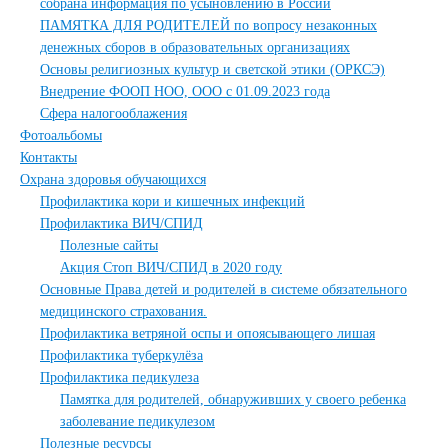
собрана информация по усыновлению в России
ПАМЯТКА ДЛЯ РОДИТЕЛЕЙ по вопросу незаконных
денежных сборов в образовательных организациях
Основы религиозных культур и светской этики (ОРКСЭ)
Внедрение ФООП НОО, ООО с 01.09.2023 года
Сфера налогооблажения
Фотоальбомы
Контакты
Охрана здоровья обучающихся
Профилактика кори и кишечных инфекций
Профилактика ВИЧ/СПИД
Полезные сайты
Акция Стоп ВИЧ/СПИД в 2020 году
Основные Права детей и родителей в системе обязательного
медицинского страхования.
Профилактика ветряной оспы и опоясывающего лишая
Профилактика туберкулёза
Профилактика педикулеза
Памятка для родителей, обнаруживших у своего ребенка
заболевание педикулезом
Полезные ресурсы