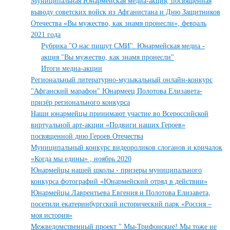
Муниципальная Юнармейская медиа-акция, посвященная
выводу советских войск из Афганистана и Дню Защитников
Отечества «Вы мужество, как знамя пронесли», февраль
2021 года
Рубрика "О нас пишут СМИ". Юнармейская медиа -
акция "Вы мужество, как знамя пронесли"
Итоги медиа-акции
Региональный литературно-музыкальный онлайн-конкурс
"Афганский марафон" Юнармеец Полотова Елизавета-
призёр регионального конкурса
Наши юнармейцы принимают участие во Всероссийской
виртуальной арт-акции «Подвиги наших Героев»
посвященной дню Героев Отечества
Муниципальный конкурс видеороликов слоганов и кричалок
«Когда мы едины» , ноябрь 2020
Юнармейцы нашей школы - призеры муниципального
конкурса фотографий «Юнармейский отряд в действии»
Юнармейцы Лаврентьева Евгения и Полотова Елизавета,
посетили екатеринбургский исторический парк «Россия –
моя история»
Межведомственный проект " Мы-Трифонские! Мы тоже не