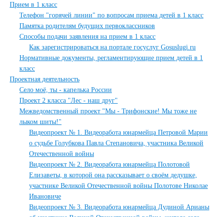
Прием в 1 класс
Телефон "горячей линии" по вопросам приема детей в 1 класс
Памятка родителям будущих первоклассников
Способы подачи заявления на прием в 1 класс
Как зарегистрироваться на портале госуслуг Gosuslugi.ru
Нормативные документы, регламентирующие прием детей в 1
класс
Проектная деятельность
Село моё, ты - капелька России
Проект 2 класса "Лес - наш друг"
Межведомственный проект "Мы - Трифонские! Мы тоже не
лыком шиты!"
Видеопроект № 1. Видеоработа юнармейца Петровой Марии
о судьбе Голубкова Павла Степановича, участника Великой
Отечественной войны
Видеопроект № 2. Видеоработа юнармейца Полотовой
Елизаветы, в которой она рассказывает о своём дедушке,
участнике Великой Отечественной войны Полотове Николае
Ивановиче
Видеопроект № 3. Видеоработа юнармейца Дудиной Арианы