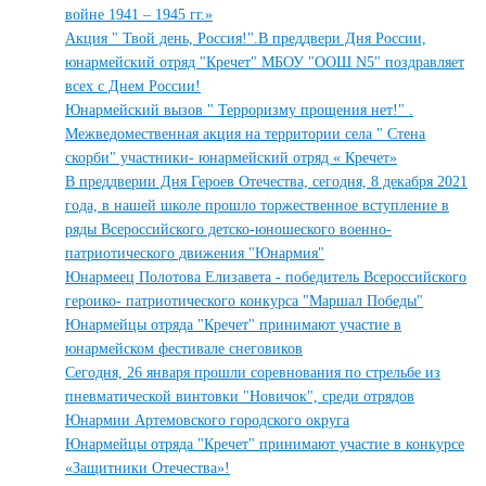
войне 1941 – 1945 гг.»
Акция " Твой день, Россия!".В преддвери Дня России,
юнармейский отряд "Кречет" МБОУ "ООШ N5" поздравляет
всех с Днем России!
Юнармейский вызов " Терроризму прощения нет!" .
Межведомественная акция на территории села " Стена
скорби" участники- юнармейский отряд « Кречет»
В преддверии Дня Героев Отечества, сегодня, 8 декабря 2021
года, в нашей школе прошло торжественное вступление в
ряды Всероссийского детско-юношеского военно-
патриотического движения "Юнармия"
Юнармеец Полотова Елизавета - победитель Всероссийского
героико- патриотического конкурса "Маршал Победы"
Юнармейцы отряда "Кречет" принимают участие в
юнармейском фестивале снеговиков
Сегодня, 26 января прошли соревнования по стрельбе из
пневматической винтовки "Новичок", среди отрядов
Юнармии Артемовского городского округа
Юнармейцы отряда "Кречет" принимают участие в конкурсе
«Защитники Отечества»!