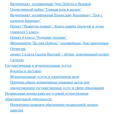
Видеопроект, посвященный Дню Победы в Великой
Отечественной войне "Главная роль в жизни"
Видеопроект, посвященный Владиславу Крапивину "Трое с
площади Карронад"
Проект "Правнуки помнят''. Книга памяти прадедов и дедов
учащихся 5 класса
Проект 4 класса "Родными тропами"
Мероприятие "Во имя Победы", посвящённое Дню защитников
Отечества
проект 5 класса Свалов Василий - лётчик, повторивший подвиг
Гастелло
Государственные и муниципальные услуги
Буклеты и листовки
Муниципальные услуги в электронном виде
Перечень общих нормативных правовых актов при
предоставлении государственных услуг в сфере образования
Независимая оценка качества условий осуществления
образовательной деятельности
Нормативно-правовое обеспечение независимой оценки
качества