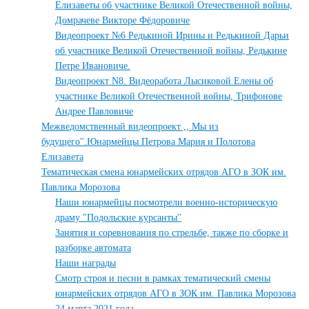
Елизаветы об участнике Великой Отечественной войны,
Домрачеве Викторе Фёдоровиче
Видеопроект №6 Редькиной Ирины и Редькиной Дарьи
об участнике Великой Отечественной войны, Редькине
Петре Ивановиче.
Видеопроект N8. Видеоработа Лысиковой Елены об
участнике Великой Отечественной войны, Трифонове
Андрее Павловиче
Межведомственный видеопроект ,, Мы из
будущего''.Юнармейцы Петрова Мария и Полотова
Елизавета
Тематическая смена юнармейских отрядов АГО в ЗОК им.
Павлика Морозова
Наши юнармейцы посмотрели военно-историческую
драму "Подольские курсанты''
Занятия и соревнования по стрельбе, также по сборке и
разборке автомата
Наши награды
Смотр строя и песни в рамках тематический смены
юнармейских отрядов АГО в ЗОК им. Павлика Морозова
24 марта 2021 года