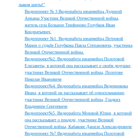
лыком шиты!"
Видеопроект № 3.Видеоработа юнармейца Дудиной
Арианы Участник Великой Отечественной войны,
житель села Большое Трифоново Голубков Иван
Кондратьевич.
Видеопроект №1. Видеоработа юнармейца Петровой
Марии о судьбе Голубкова Павла Степановича, участника
Великой Отечественной войны.
Видеопроект№2. Видеоработа юнармейца Полотовой
Елизаветы, в которой она рассказывает о своём дедушке,
участнике Великой Отечественной войны, Полотове
Николае Ивановиче
Видеопроект№4. Видеоработа юнармейца Ведерникова
Ивана, в которой он рассказывает об односельчанине,
участнике Великой Отечественной войны, Гладких
Владимире Сергеевиче
Видеопроект№5. Видеоработа Моховой Юлии, в которой
она рассказывает о прадеде, участнике Великой
Отечественной войны, Кабакове Даниле Александровиче
Видеопроект №7 Видеоработа юнармейца Полотовой