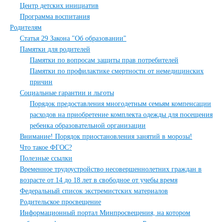
Центр детских инициатив
Программа воспитания
Родителям
Статья 29 Закона "Об образовании"
Памятки для родителей
Памятки по вопросам защиты прав потребителей
Памятки по профилактике смертности от немедицинских
причин
Социальные гарантии и льготы
Порядок предоставления многодетным семьям компенсации
расходов на приобретение комплекта одежды для посещения
ребенка образовательной организации
Внимание! Порядок приостановления занятий в морозы!
Что такое ФГОС?
Полезные ссылки
Временное трудоустройство несовершеннолетних граждан в
возрасте от 14 до 18 лет в свободное от учебы время
Федеральный список экстремистских материалов
Родительское просвещение
Информационный портал Минпросвещения, на котором