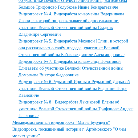
об участнике Великой Отечественной войны, жителе села
Большое Трифоново Голубкове Иване Кондратьевиче
Видеопроект № 4. Видеоработа юнармейца Ведерникова
Ивана, в которой он рассказывает об односельчанине,
участнике Великой Отечественной войны Гладких
Владимире Сергеевиче
Видеопроект № 5. Видеоработа Моховой Юлии, в которой
она рассказывает о своём прадеде, участнике Великой
Отечественной войны Кабакове Даниле Александровиче
Видеопроект № 7. Видеоработа юнармейца Полотовой
Елизаветы об участнике Великой Отечественной войны
Домрачеве Викторе Фёдоровиче
Видеопроект № 6 Редькиной Ирины и Редькиной Дарьи об
участнике Великой Отечественной войны Редькине Петре
Ивановиче
Видеопроект № 8 . Видеоработа Лысиковой Елены об
участнике Великой Отечественной войны Трифонове Андрее
Павловиче
Межведомственный видеопроект "Мы из будущего''
Видеопроект, посвящённый истории г. Артёмовского "О чём
молчат улицы"