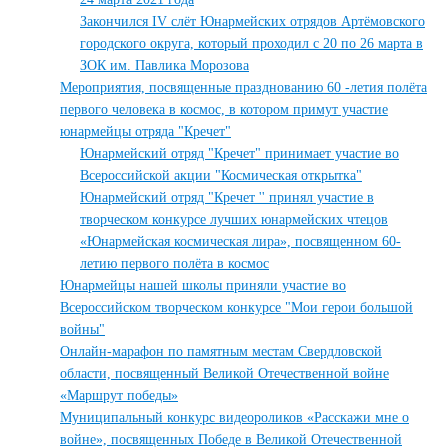
Закончился IV слёт Юнармейских отрядов Артёмовского
городского округа, который проходил с 20 по 26 марта в
ЗОК им. Павлика Морозова
Мероприятия, посвященные празднованию 60 -летия полёта
первого человека в космос, в котором примут участие
юнармейцы отряда "Кречет"
Юнармейский отряд "Кречет" принимает участие во
Всероссийской акции "Космическая открытка"
Юнармейский отряд "Кречет '' принял участие в
творческом конкурсе лучших юнармейских чтецов
«Юнармейская космическая лира», посвященном 60-
летию первого полёта в космос
Юнармейцы нашей школы приняли участие во
Всероссийском творческом конкурсе "Мои герои большой
войны"
Онлайн-марафон по памятным местам Свердловской
области, посвященный Великой Отечественной войне
«Маршрут победы»
Муниципальный конкурс видеороликов «Расскажи мне о
войне», посвященных Победе в Великой Отечественной