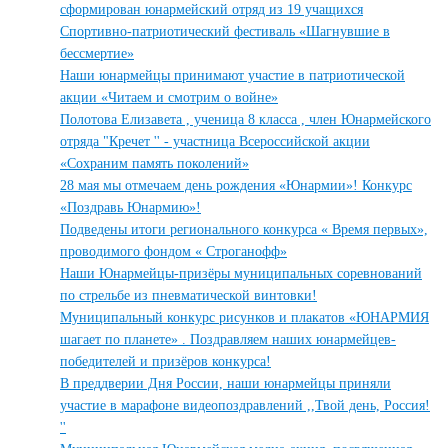
сформирован юнармейский отряд из 19 учащихся
Спортивно-патриотический фестиваль «Шагнувшие в
бессмертие»
Наши юнармейцы принимают участие в патриотической
акции «Читаем и смотрим о войне»
Полотова Елизавета , ученица 8 класса , член Юнармейского
отряда "Кречет '' - участница Всероссийской акции
«Сохраним память поколений»
28 мая мы отмечаем день рождения «Юнармии»! Конкурс
«Поздравь Юнармию»!
Подведены итоги регионального конкурса « Время первых»,
проводимого фондом « Строганофф»
Наши Юнармейцы-призёры муниципальных соревнований
по стрельбе из пневматической винтовки!
Муниципальный конкурс рисунков и плакатов «ЮНАРМИЯ
шагает по планете» . Поздравляем наших юнармейцев-
победителей и призёров конкурса!
В преддверии Дня России, наши юнармейцы приняли
участие в марафоне видеопоздравлений ,,Твой день, Россия!
''