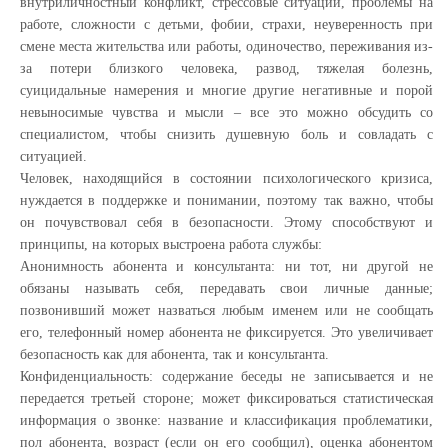
внутриличностный конфликт, стрессовые ситуации, проблемы на
работе, сложности с детьми, фобии, страхи, неуверенность при
смене места жительства или работы, одиночество, переживания из-
за потери близкого человека, развод, тяжелая болезнь,
суицидальные намерения и многие другие негативные и порой
невыносимые чувства и мысли – все это можно обсудить со
специалистом, чтобы снизить душевную боль и совладать с
ситуацией.
Человек, находящийся в состоянии психологического кризиса,
нуждается в поддержке и понимании, поэтому так важно, чтобы
он почувствовал себя в безопасности. Этому способствуют и
принципы, на которых выстроена работа службы:
Анонимность абонента и консультанта: ни тот, ни другой не
обязаны называть себя, передавать свои личные данные;
позвонивший может назваться любым именем или не сообщать
его, телефонный номер абонента не фиксируется. Это увеличивает
безопасность как для абонента, так и консультанта.
Конфиденциальность: содержание беседы не записывается и не
передается третьей стороне; может фиксироваться статистическая
информация о звонке: название и классификация проблематики,
пол абонента, возраст (если он его сообщил), оценка абонентом