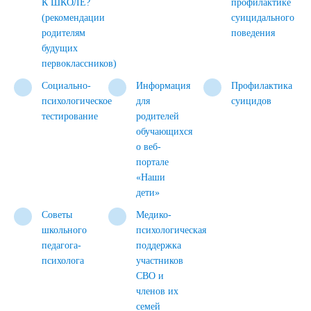
К ШКОЛЕ?
профилактике
(рекомендации
суицидального
родителям
поведения
будущих
первоклассников)
Социально-
Информация
Профилактика
психологическое
для
суицидов
тестирование
родителей
обучающихся
о веб-
портале
«Наши
дети»
Советы
Медико-
школьного
психологическая
педагога-
поддержка
психолога
участников
СВО и
членов их
семей