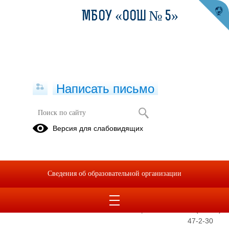
МБОУ «ООШ № 5»
Написать письмо
Директор
Электронная
Версия для слабовидящих
приемная
Ширшова Зоя
Егоровна
Сведения об образовательной организации
E-mail
shirshova-
se@mail.ru
Телефон
+7(34363)
47-2-30